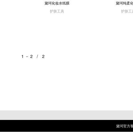
黛珂化妆水纸膜
黛珂纯柔
护肤工具
护肤工
1 － 2 / 2
黛珂官方客