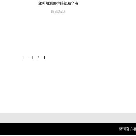
黛珂肌源修护眼部精华液
眼部精华
1 － 1 / 1
黛珂官方客