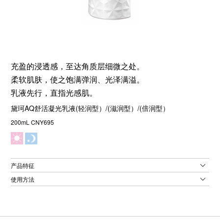
充盈的浸透感，至达角质层细微之处。
柔软肌肤，使之饱满弹润、光泽满溢。
乳液先行，直指光感肌。
黛珂AQ舒活凝光乳液(轻润型）/(滋润型）/(倍润型）
200mL CNY695
产品特征
使用方法