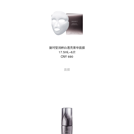
黛珂莹润粹白透亮菁华面膜
17.5mL×6片
CNY 690
面膜