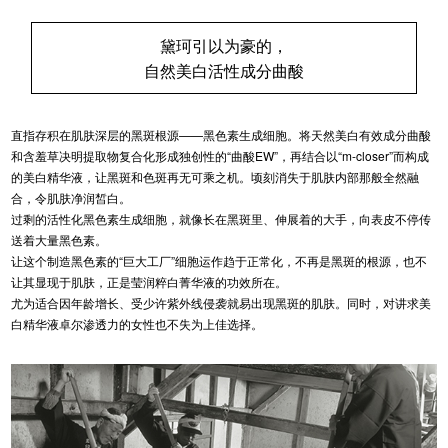
黛珂引以为豪的，
自然美白活性成分曲酸
直指存积在肌肤深层的黑斑根源——黑色素生成细胞。将天然美白有效成分曲酸
和含羞草决明提取物复合化形成独创性的“曲酸EW”，再结合以“m-closer”而构成
的美白精华液，让黑斑和色斑再无可乘之机。顷刻消失于肌肤内部那般全然融
合，令肌肤净润皙白。
过剩的活性化黑色素生成细胞，就像长在黑斑里、伸展着的大手，向表皮不停传
送着大量黑色素。
让这个制造黑色素的“巨大工厂”细胞运作趋于正常化，不再是黑斑的根源，也不
让其显现于肌肤，正是莹润粹白菁华液的功效所在。
尤为适合因年龄增长、受少许紫外线侵袭就易出现黑斑的肌肤。同时，对讲求美
白精华液卓尔渗透力的女性也不失为上佳选择。