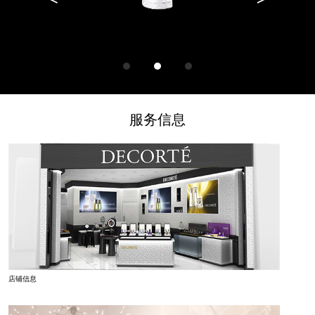
1
2
3
服务信息
黛珂AQ舒活耀白乳液
店铺信息