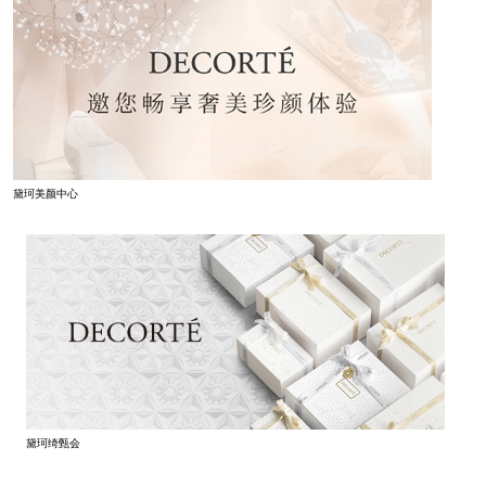
黛珂美颜中心
黛珂绮甄会