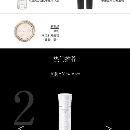
AQ舒活毛孔净澈精华油
印迹盈滑柔光唇膏
新商品
黛珂
永恒祈愿蜜粉
（蝶舞生辉）
热门推荐
View More
<
>