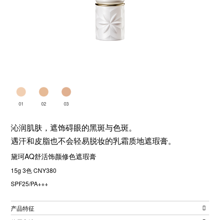
01
02
03
沁润肌肤，遮饰碍眼的黑斑与色斑。
遇汗和皮脂也不会轻易脱妆的乳霜质地遮瑕膏。
黛珂AQ舒活饰颜修色遮瑕膏
15g 3色 CNY380
SPF25/PA+++
产品特征