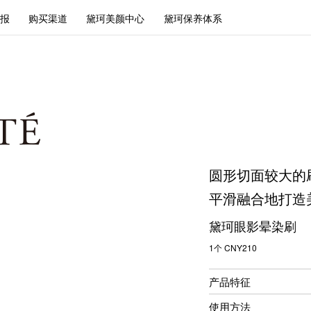
报
购买渠道
黛珂美颜中心
黛珂保养体系
圆形切面较大的
平滑融合地打造
黛珂眼影晕染刷
1个 CNY210
产品特征
使用方法