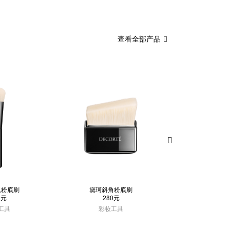
查看全部产品
弧粉底刷
黛珂斜角粉底刷
黛珂遮
0元
280元
210
工具
彩妆工具
彩妆工