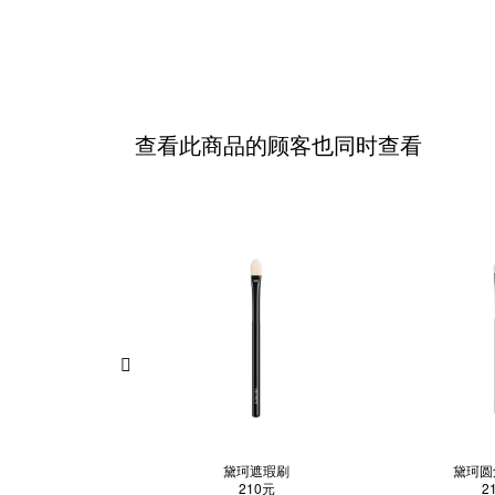
查看此商品的顾客也同时查看
黛珂遮瑕刷
黛珂圆
210元
2