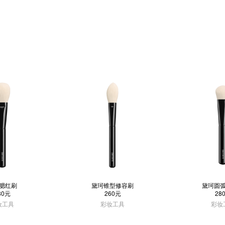
腮红刷
黛珂锥型修容刷
黛珂圆
80元
260元
28
妆工具
彩妆工具
彩妆