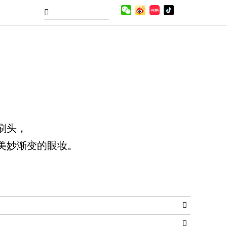
刷头，
美妙渐变的眼妆。