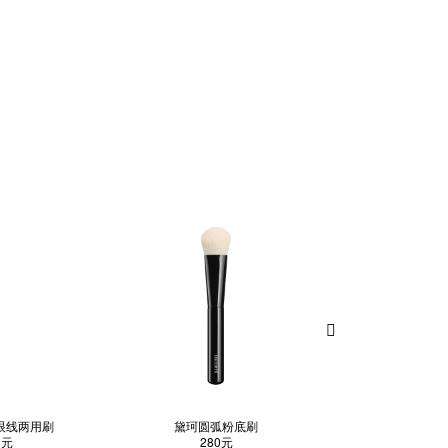
眼线两用刷
黛珂圆弧粉底刷
黛珂眉
0元
280元
210