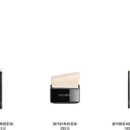
角眼影刷
黛珂斜角粉底刷
黛珂眼影&
10元
280元
18